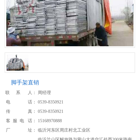
脚手架直销
联 系 人：
周经理
电 话：
0539-8350921
传 真：
0539-8350921
客 服 电 话：
15168970888
厂 址：
临沂河东区周庄村北工业区
临沂兰山区解放路与蒙山大道交汇处西200米路南